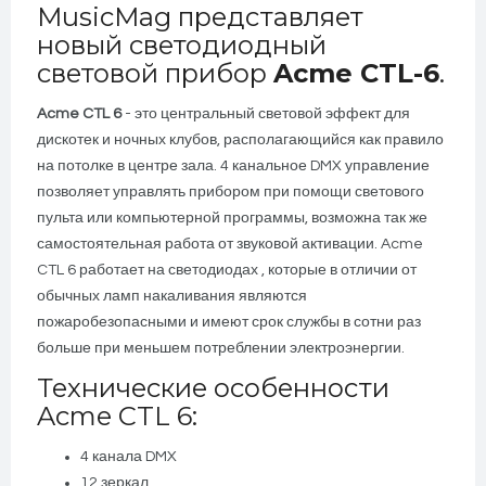
MusicMag представляет
новый светодиодный
световой прибор
Acme CTL-6
.
Acme CTL 6
- это центральный световой эффект для
дискотек и ночных клубов, располагающийся как правило
на потолке в центре зала. 4 канальное DMX управление
позволяет управлять прибором при помощи светового
пульта или компьютерной программы, возможна так же
самостоятельная работа от звуковой активации. Acme
CTL 6 работает на светодиодах , которые в отличии от
обычных ламп накаливания являются
пожаробезопасными и имеют срок службы в сотни раз
больше при меньшем потреблении электроэнергии.
Технические особенности
Acme CTL 6:
4 канала DMX
12 зеркал