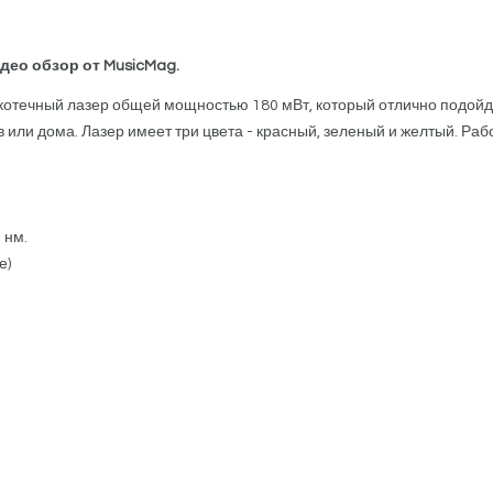
идео обзор от MusicMag.
скотечный лазер общей мощностью 180 мВт, который отлично подойде
 или дома. Лазер имеет три цвета - красный, зеленый и желтый. Ра
 нм.
е)