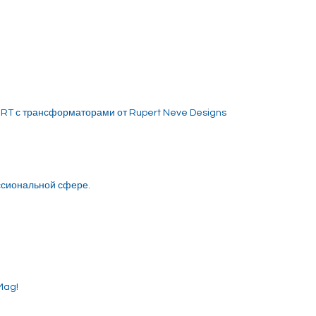
RT с трансформаторами от Rupert Neve Designs
ссиональной сфере.
Mag!