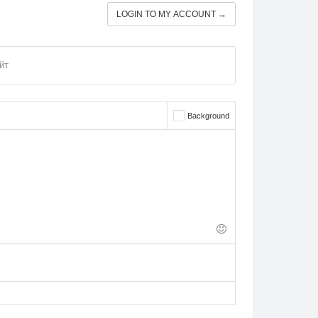
LOGIN TO MY ACCOUNT →
йт
Background