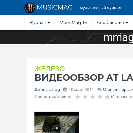
MUSICMAG
музыкальный журнал
Журнал
MusicMag TV
Сообщество
mmag.
ЖЕЛЕЗО
ВИДЕООБЗОР AT LA
musicmag
19 март 2011
Станьте первы
Оцените материал
(0 голосов)