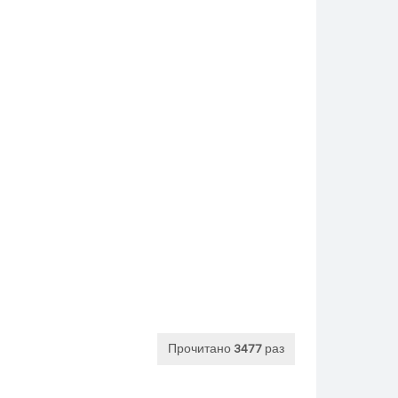
Прочитано
3477
раз