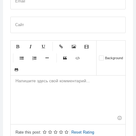
Email
Сайт
-
-
-
-
-
Background
-
-
-
-
-
-
-
-
-
-
-
-
-
-
-
-
-
-
-
-
-
-
-
-
-
-
-
-
-
-
-
-
-
-
-
-
-
-
-
-
Rate this post:
Reset Rating