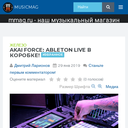
MUSICMAG
mmag.ru - наш музыкальный магазин
ЖЕЛЕЗО
AKAI FORCE: ABLETON LIVE В
КОРОБКЕ!
ИЗБРАННОЕ
Дмитрий Ларионов
29 янв 2019
Станьте
первым комментатором!
Оцените материал
(0 голосов)
Размер Шрифта
Медиа