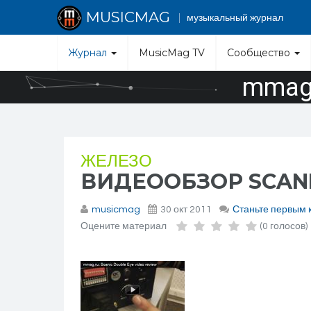
MUSICMAG
музыкальный журнал
Журнал
MusicMag TV
Сообщество
mmag.
ЖЕЛЕЗО
ВИДЕООБЗОР SCANI
musicmag
30 окт 2011
Станьте первым 
Оцените материал
(0 голосов)