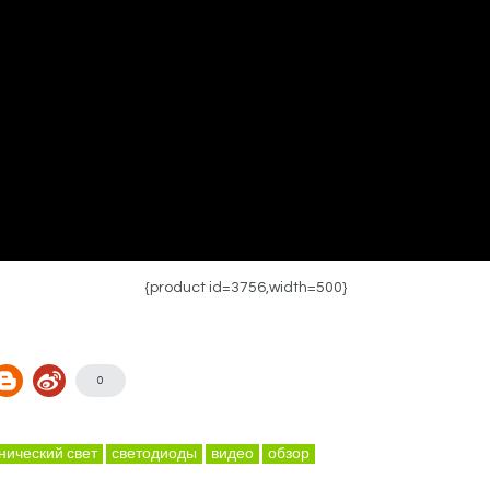
{product id=3756,width=500}
0
нический свет
светодиоды
видео
обзор