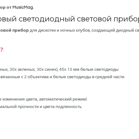
ор от MusicMag.
овый светодиодный световой приб
товой прибор
для дискотек и ночных клубов, создающий диодный с
7:
ных, 30x зеленых, 30x синих), 45x 10 мм белые светодиоды
вязанные с 2 объектива и белые светодиоды в средней части
 изменения цвета, автоматический режим)
мальной прочности и цвета подлинность