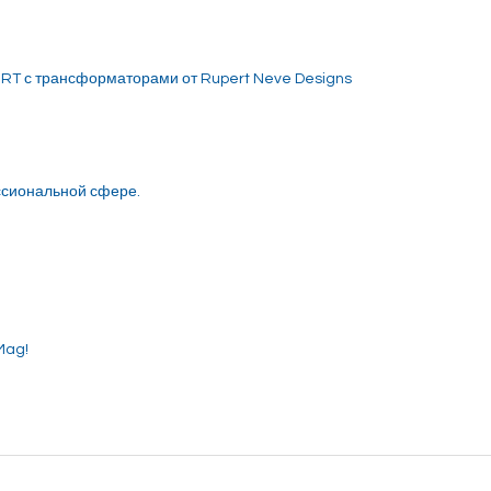
RT с трансформаторами от Rupert Neve Designs
ссиональной сфере.
Mag!