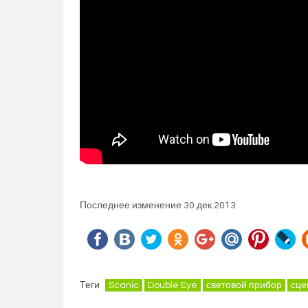
Последнее изменение 30 дек 2013
Теги
Scanic
Double Eye
световой прибор
сце