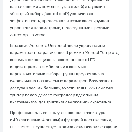
назначениями с помощью указателей) и функция
«быстрый набор»(‘speed dial?) увеличивают
эффективность, предоставляя возможность ручного
управления параметрами, недоступными в режиме
Automap Universal .
В режиме Automap Universal число управляемых
параметров неограниченно. В режиме Manual Template,
восемь кодировщиков и восемь кнопок с LED
индикаторами в комбинации с восемью
переключателями выбора группы предоставляют
64 различных назначаемых параметров. Возможность
доступа к восьми больших, чувствительных к нажатию
триггер падов, делает контроллер идеальным
инструментом для триггинга сэмплов или скретчинга.
Профессиональная, полувзвешенная клавиатура
с 49 клавишами (4 октавы) и функцией послекасания,
SL COMPACT существует в рамках философии создания