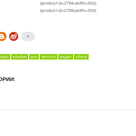
{product id=2784,width=500}
{product id=2786,width=500}
0
итара
комбик
рок
металл
видео
обзор
ОРИИ: