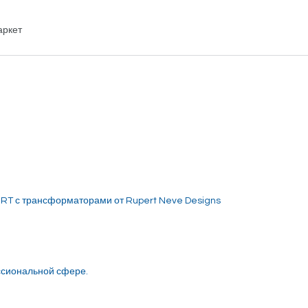
аркет
RT с трансформаторами от Rupert Neve Designs
ссиональной сфере.