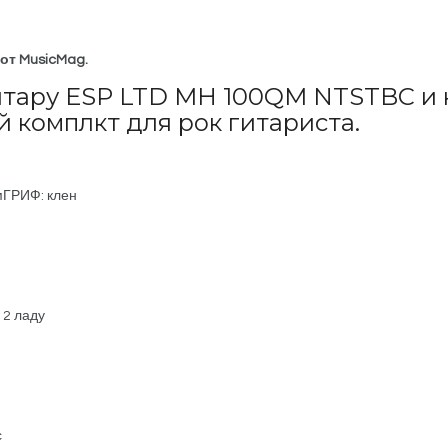
от MusicMag.
итару ESP LTD MH 100QM NTSTBC и 
й комплкт для рок гитариста.
мГРИФ: клен
12 ладу
с