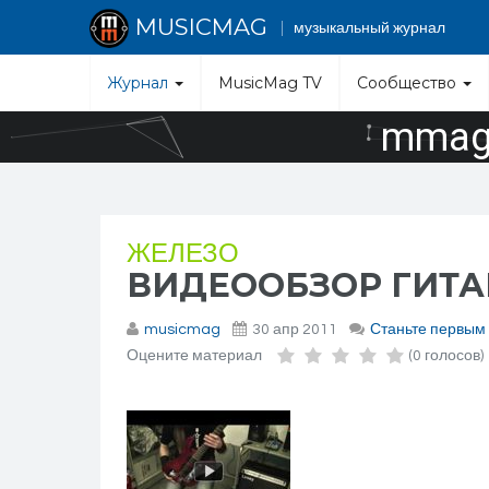
MUSICMAG
музыкальный журнал
Журнал
MusicMag TV
Сообщество
mmag.
ЖЕЛЕЗО
ВИДЕООБЗОР ГИТАР
musicmag
30 апр 2011
Станьте первым
Оцените материал
(0 голосов)