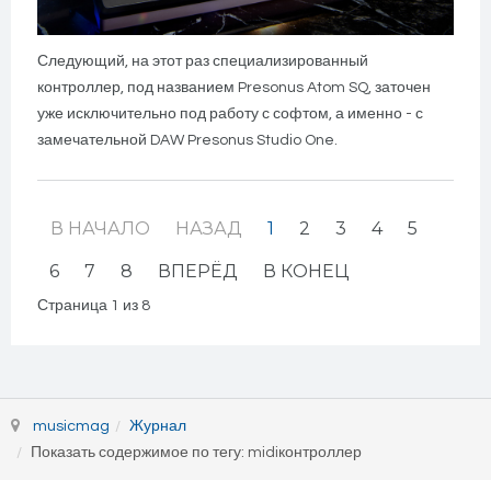
Следующий, на этот раз специализированный
контроллер, под названием Presonus Atom SQ, заточен
уже исключительно под работу с софтом, а именно - с
замечательной DAW Presonus Studio One.
В НАЧАЛО
НАЗАД
1
2
3
4
5
6
7
8
ВПЕРЁД
В КОНЕЦ
Страница 1 из 8
musicmag
Журнал
Показать содержимое по тегу: midiконтроллер