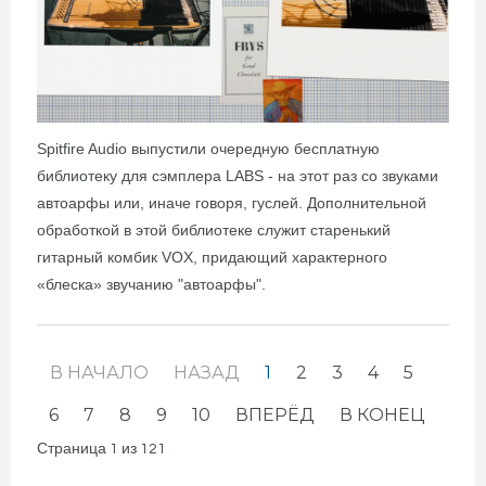
Spitfire Audio выпустили о
чередную бесплатную
библиотеку для сэмплера LABS - на этот раз со звуками
автоарфы или, иначе говоря, гуслей. Дополнительной
обработкой в этой библиотеке служит старенький
гитарный комбик VOX, придающий характерного
«блеска» звучанию "автоарфы".
В НАЧАЛО
НАЗАД
1
2
3
4
5
6
7
8
9
10
ВПЕРЁД
В КОНЕЦ
Страница 1 из 121