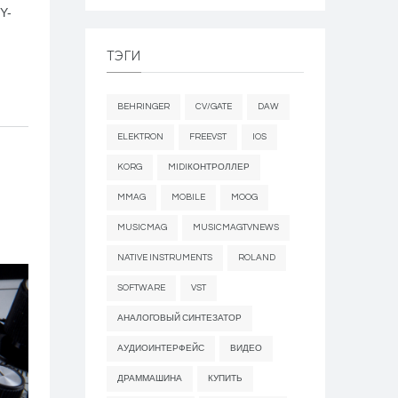
Y-
ТЭГИ
BEHRINGER
CV/GATE
DAW
ELEKTRON
FREEVST
IOS
KORG
MIDIКОНТРОЛЛЕР
MMAG
MOBILE
MOOG
MUSICMAG
MUSICMAGTVNEWS
NATIVE INSTRUMENTS
ROLAND
SOFTWARE
VST
АНАЛОГОВЫЙ СИНТЕЗАТОР
АУДИОИНТЕРФЕЙС
ВИДЕО
ДРАММАШИНА
КУПИТЬ