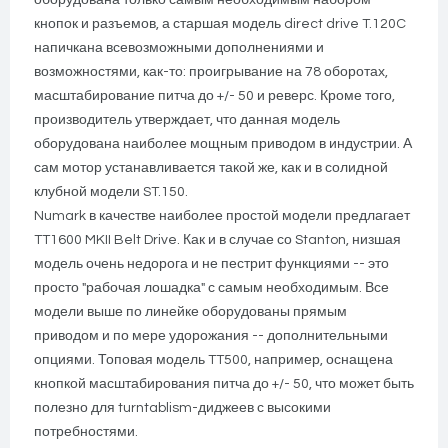
оборудована только самым необходимым набором
кнопок и разъемов, а старшая модель direct drive T.120C
напичкана всевозможными дополнениями и
возможностями, как-то: проигрывание на 78 оборотах,
масштабирование питча до +/- 50 и реверс. Кроме того,
производитель утверждает, что данная модель
оборудована наиболее мощным приводом в индустрии. А
сам мотор устанавливается такой же, как и в солидной
клубной модели ST.150.
Numark в качестве наиболее простой модели предлагает
TT1600 MKII Belt Drive. Как и в случае со Stanton, низшая
модель очень недорога и не пестрит функциями -- это
просто "рабочая лошадка" с самым необходимым. Все
модели выше по линейке оборудованы прямым
приводом и по мере удорожания -- дополнительными
опциями. Топовая модель TT500, например, оснащена
кнопкой масштабирования питча до +/- 50, что может быть
полезно для turntablism-диджеев с высокими
потребностями.