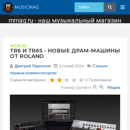
MUSICMAG
mmag.ru - наш музыкальный магазин
ЖЕЛЕЗО
TR6 И TR6S - НОВЫЕ ДРАМ-МАШИНЫ
ОТ ROLAND
Дмитрий Ларионов
23 нояб 2020
Станьте
первым комментатором!
Оцените материал
(1 Голосовать)
Размер Шрифта
Медиа