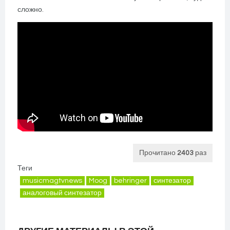
сложно.
Прочитано
2403
раз
Теги
musicmagtvnews
Moog
behringer
синтезатор
аналоговый синтезатор