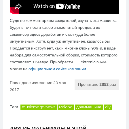
Судя по комментариям создателей, звучать эта машинка
будет в точности как ее знаменитый предок, а вот
секвенсор здесь доработан и стал куда более
интуитивным. Хотя, куда уж интуитивнее, казалось бы.
Продается инструмент, как и многие клоны 909-й, в виде
набора для самостоятельной сборки, стоимость которого
составляет 319 евро. Приобрести E-Licktronic NAVA
можно на
официальном сайте компании.
Последнее изменение 23 мая
Прочитано
2852
раз
2017
Теги
musicmagtvnews
Roland
драммашина
diy
ДРУГИЕ МАТЕРИАЛЫ В ЭТОЙ