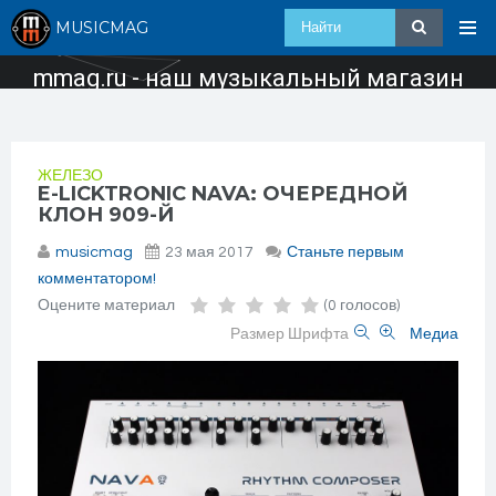
MUSICMAG
mmag.ru - наш музыкальный магазин
ЖЕЛЕЗО
E-LICKTRONIC NAVA: ОЧЕРЕДНОЙ
КЛОН 909-Й
musicmag
23 мая 2017
Станьте первым
комментатором!
Оцените материал
(0 голосов)
Размер Шрифта
Медиа