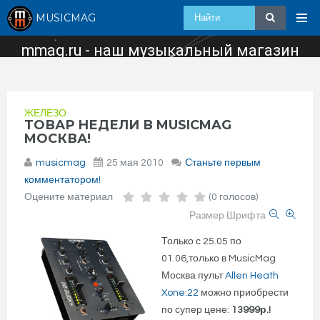
MUSICMAG
mmag.ru - наш музыкальный магазин
ЖЕЛЕЗО
ТОВАР НЕДЕЛИ В MUSICMAG
MOCКВА!
musicmag
25 мая 2010
Станьте первым
комментатором!
Оцените материал
(0 голосов)
Размер Шрифта
Только с 25.05 по
01.06,только в MusicMag
Москва пульт
Allen Heath
Xone:22
можно приобрести
по супер цене:
13999р.!