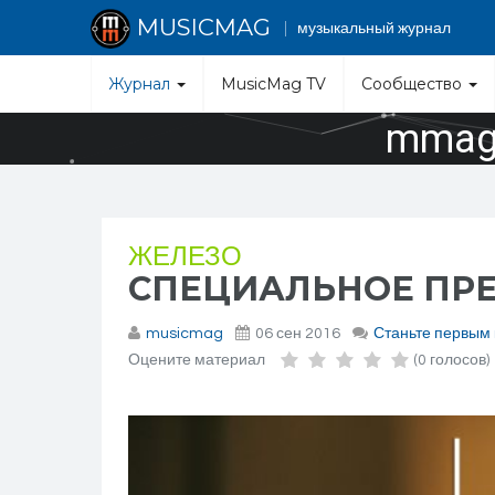
MUSICMAG
музыкальный журнал
Журнал
MusicMag TV
Сообщество
mmag.
ЖЕЛЕЗО
СПЕЦИАЛЬНОЕ ПРЕ
musicmag
06 сен 2016
Станьте первым
Оцените материал
(0 голосов)