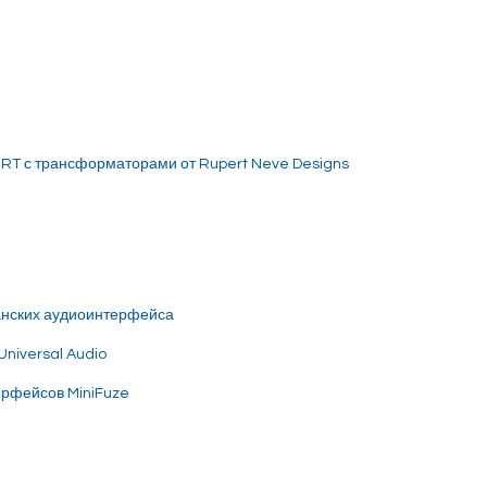
RT с трансформаторами от Rupert Neve Designs
анских аудиоинтерфейса
Universal Audio
ерфейсов MiniFuze