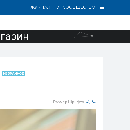
ЖУРНАЛ
TV
СООБЩЕСТВО
агазин
!
ИЗБРАННОЕ
Размер Шрифта