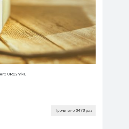
erg UR22mkII.
Прочитано
3473
раз