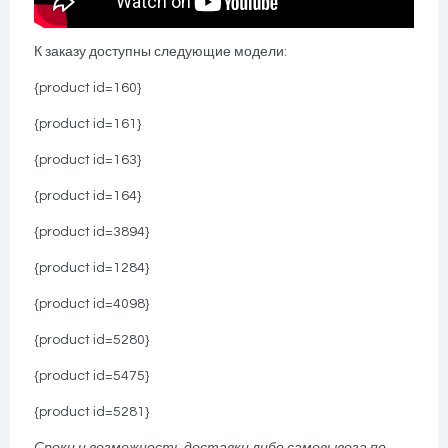
К заказу доступны следующие модели:
{product id=160}
{product id=161}
{product id=163}
{product id=164}
{product id=3894}
{product id=1284}
{product id=4098}
{product id=5280}
{product id=5475}
{product id=5281}