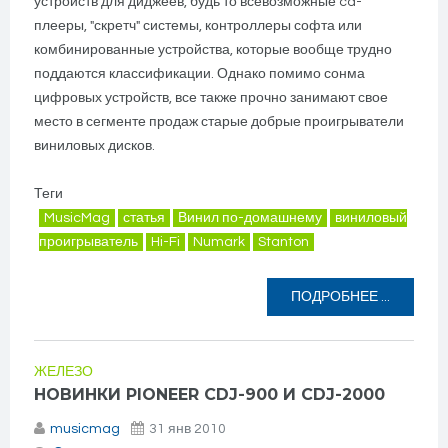
устройств для диджеев, будь то всевозможные cd-
плееры, "скретч" системы, контроллеры софта или
комбинированные устройства, которые вообще трудно
поддаются классификации. Однако помимо сонма
цифровых устройств, все также прочно занимают свое
место в сегменте продаж старые добрые проигрыватели
виниловых дисков.
Теги
MusicMag
статья
Винил по-домашнему
виниловый
проигрыватель
Hi-Fi
Numark
Stanton
ПОДРОБНЕЕ ...
ЖЕЛЕЗО
НОВИНКИ PIONEER CDJ-900 И CDJ-2000
musicmag
31 янв 2010