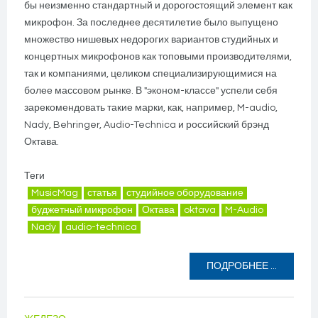
бы неизменно стандартный и дорогостоящий элемент как
микрофон. За последнее десятилетие было выпущено
множество нишевых недорогих вариантов студийных и
концертных микрофонов как топовыми производителями,
так и компаниями, целиком специализирующимися на
более массовом рынке. В "эконом-классе" успели себя
зарекомендовать такие марки, как, например, M-audio,
Nady, Behringer, Audio-Technica и российский брэнд
Октава.
Теги
MusicMag
статья
студийное оборудование
буджетный микрофон
Октава
oktava
M-Audio
Nady
audio-technica
ПОДРОБНЕЕ ...