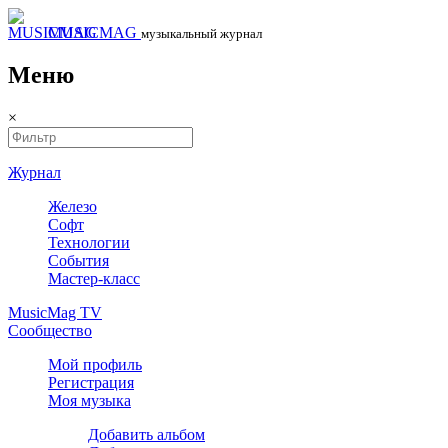
MUSICMAG
музыкальный журнал
Меню
×
Журнал
Железо
Софт
Технологии
События
Мастер-класс
MusicMag TV
Сообщество
Мой профиль
Регистрация
Моя музыка
Добавить альбом