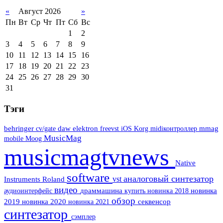
«
Август 2026
»
Пн
Вт
Ср
Чт
Пт
Сб
Вс
1
2
3
4
5
6
7
8
9
10
11
12
13
14
15
16
17
18
19
20
21
22
23
24
25
26
27
28
29
30
31
Тэги
behringer
cv/gate
daw
elektron
freevst
Korg
midiконтроллер
mmag
iOS
MusicMag
mobile
Moog
musicmagtvnews
Native
software
аналоговый синтезатор
vst
Instruments
Roland
видео
драммашина
аудиоинтерфейс
новинка 2018
новинка
купить
обзор
2019
новинка 2020
новинка 2021
секвенсор
синтезатор
сэмплер