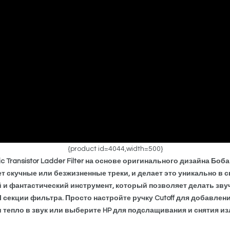
{product id=4044,width=500}
mic Transistor Ladder Filter на основе оригинального дизайна Бо
ет скучные или безжизненные треки, и делает это уникально в
 и фантастический инструмент, который позволяет делать зву
 секции фильтра. Просто настройте ручку Cutoff для добавлен
тепло в звук или выберите HP для подслащивания и снятия изл