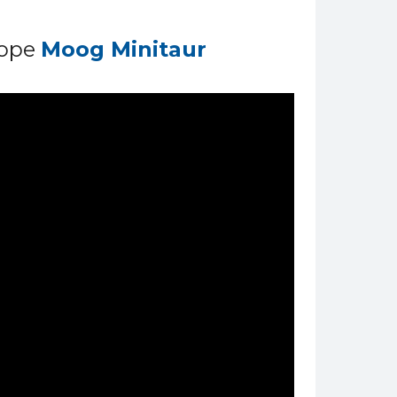
торе
Moog Minitaur