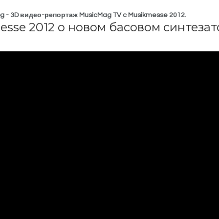
g - 3D видео-репортаж MusicMag TV c Musikmesse 2012.
sse 2012 о новом басовом синтеза