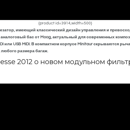
{product id=3914,width=500}
тезатор, имеющий классический дизайн управления и превосход
 аналоговый бас от Moog, актуальный для современных компо
I или USB MIDI. В компактном корпусе Minitaur скрываются рыч
 любого размера багаж.
esse 2012 о новом модульном филь