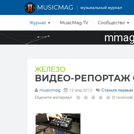
MUSICMAG
музыкальный журнал
Журнал
MusicMag TV
Сообщество
mmag.
ЖЕЛЕЗО
ВИДЕО-РЕПОРТАЖ О
musicmag
12 апр 2012
Станьте первым
Оцените материал
(0 голосов)