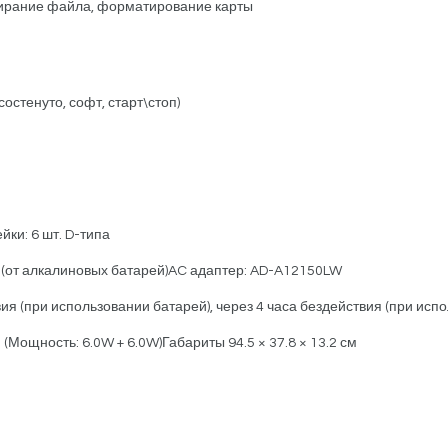
стирание файла, форматирование карты
состенуто, софт, старт\стоп)
йки: 6 шт. D-типа
в (от алкалиновых батарей)AC адаптер: AD-A12150LW
ия (при использовании батарей), через 4 часа бездействия (при исп
2 (Мощность: 6.0W + 6.0W)Габариты 94.5 × 37.8 × 13.2 см