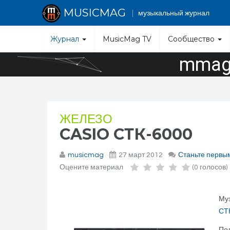
MUSICMAG
музыкальный журнал
Журнал
MusicMag TV
Сообщество
mmag.
ЖЕЛЕЗО
CASIO СТК-6000
musicmag
27 март 2012
Станьте первы
Оцените материал
(0 голосов)
Муз
СТ