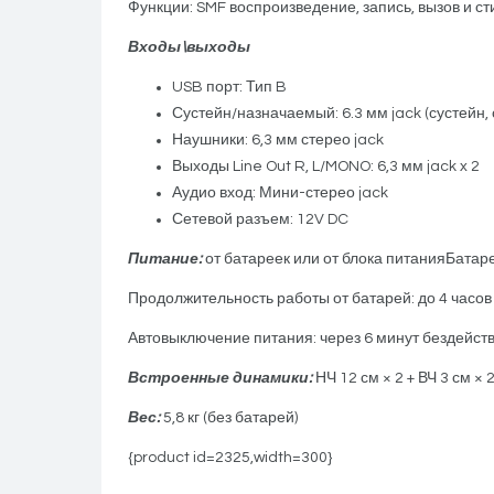
Функции: SMF воспроизведение, запись, вызов и 
Входы\выходы
USB порт: Тип B
Сустейн/назначаемый: 6.3 мм jack (сустейн, 
Наушники: 6,3 мм стерео jack
Выходы Line Out R, L/MONO: 6,3 мм jack x 2
Аудио вход: Мини-стерео jack
Сетевой разъем: 12V DC
Питание:
от батареек или от блока питанияБатаре
Продолжительность работы от батарей: до 4 часо
Автовыключение питания: через 6 минут бездейств
Встроенные динамики:
НЧ 12 см × 2 + ВЧ 3 см × 
Вес:
5,8 кг (без батарей)
{product id=2325,width=300}