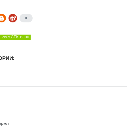
0
Casio СТК-6000
ОРИИ:
аркет