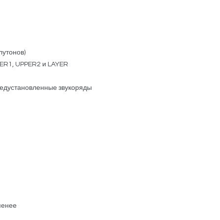
лутонов)
PER1, UPPER2 и LAYER
предустановленные звукоряды
менее