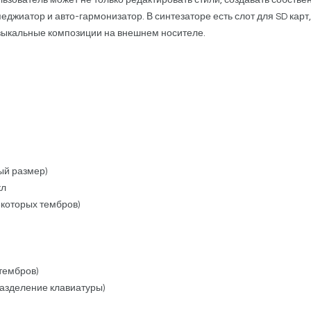
ьзователь может не только редактировать стили, создавать собстве
еджиатор и авто-гармонизатор. В синтезаторе есть слот для SD кар
зыкальные композиции на внешнем носителе.
ый размер)
кл
екоторых тембров)
тембров)
 разделение клавиатуры)