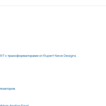
RT с трансформаторами от Rupert Neve Designs
тезаторов.
ktron Analog Four!