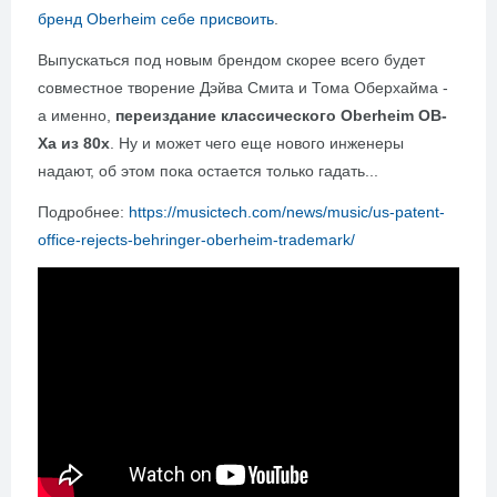
бренд Oberheim себе присвоить
.
Выпускаться под новым брендом скорее всего будет
совместное творение Дэйва Смита и Тома Оберхайма -
а именно,
переиздание классического Oberheim OB-
Xa из 80х
. Ну и может чего еще нового инженеры
надают, об этом пока остается только гадать...
Подробнее:
https://musictech.com/news/music/us-patent-
office-rejects-behringer-oberheim-trademark/