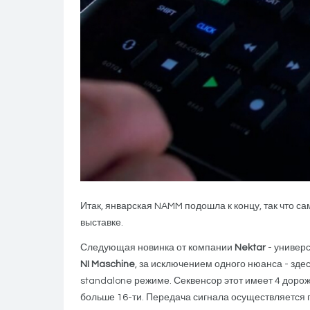
Итак, январская NAMM подошла к концу, так что 
выставке.
Следующая новинка от компании
Nektar
- универ
NI Maschine
, за исключением одного нюанса - зде
standalone режиме. Секвенсор этот имеет 4 дорожк
больше 16-ти. Передача сигнала осуществляется п