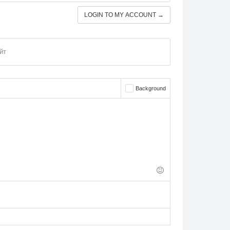
LOGIN TO MY ACCOUNT →
йт
Background