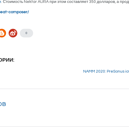
е
. Стоимость Nektar AURA при этом составляет 350 долларов, а про
-beat-composer/
0
ОРИИ:
NAMM 2020: PreSonus io
ов