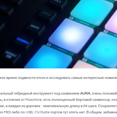
самое время подвеости итоги и исследовать самые интересные нови
сальный гибридный инструмент под названием
AURA
, очень похожи
сь, в отличии от Maschine, есть полноценный бортовой секвенсор, п
и, а каждая из дорожек - максимальную длину в 64 шага. Сохраняетс
о MIDI либо по USB, CV/Gate портов тут опять нет. В общем, заба