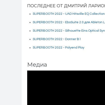
ПОСЛЕДНЕЕ ОТ ДМИТРИЙ ЛАРИ
SUPERBOOTH 2022 - UAD Hitsville EQ Collection
SUPERBOOTH 2022 - EboSuite 2.0 для Ableton L
SUPERBOOTH 2022 - Silhouette Eins Optical Syn
SUPERBOOTH 2022 - Donner B1
SUPERBOOTH 2022 - Polyend Play
Медиа