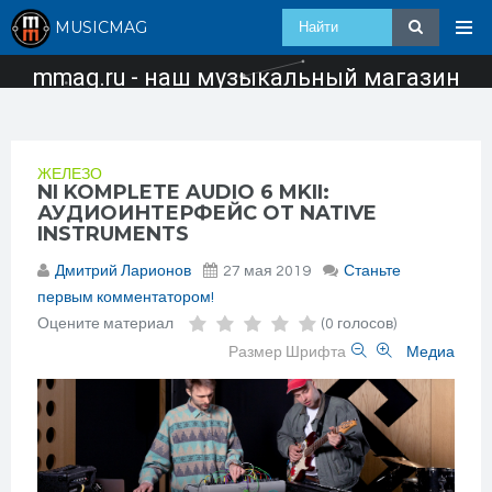
MUSICMAG
mmag.ru - наш музыкальный магазин
ЖЕЛЕЗО
NI KOMPLETE AUDIO 6 MKII:
АУДИОИНТЕРФЕЙС ОТ NATIVE
INSTRUMENTS
Дмитрий Ларионов
27 мая 2019
Станьте
первым комментатором!
Оцените материал
(0 голосов)
Размер Шрифта
Медиа