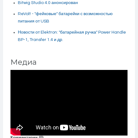
Bitwig Studio 4.0 анонсирован
ReVolt - "фейковые" батарейки с возможностью
питания от USB
Новости от Elektron: "батарейная ручка" Power Handle
BP-1, Transfer 1.4 и др.
Медиа
Комментарии (
0
)