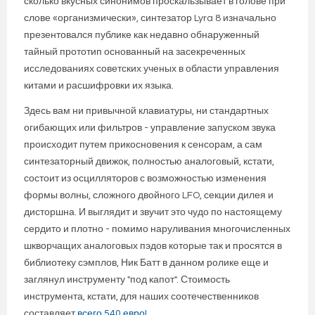
сколько вкусных синонимов проскальзывает в голове при
слове «организмически», синтезатор Lyra 8 изначально
презентовался публике как недавно обнаруженный
тайный прототип основанный на засекреченных
исследованиях советских ученых в области управления
китами и расшифровки их языка.
Здесь вам ни привычной клавиатуры, ни стандартных
огибающих или фильтров - управление запуском звука
происходит путем прикосновения к сенсорам, а сам
синтезаторный движок, полностью аналоговый, кстати,
состоит из осцилляторов с возможностью изменения
формы волны, сложного двойного LFO, секции дилея и
дисторшна. И выглядит и звучит это чудо по настоящему
сердито и плотно - помимо наруливания многочисленных
шкворчащих аналоговых пэдов которые так и просятся в
библиотеку сэмплов, Ник Батт в данном ролике еще и
заглянул инструменту "под капот". Стоимость
инструмента, кстати, для наших соотечественников
составляет
всего 540 евро!