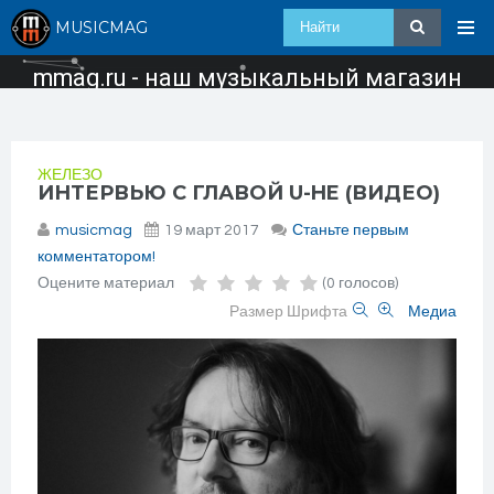
MUSICMAG
mmag.ru - наш музыкальный магазин
ЖЕЛЕЗО
ИНТЕРВЬЮ С ГЛАВОЙ U-HE (ВИДЕО)
musicmag
19 март 2017
Станьте первым
комментатором!
Оцените материал
(0 голосов)
Размер Шрифта
Медиа