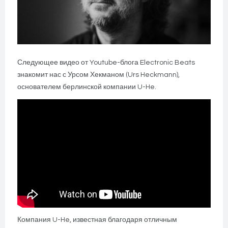
Следующее видео от Youtube-блога Electronic Beats
знакомит нас с Урсом Хекманом (Urs Heckmann),
основателем берлинской компании U-He.
Компания U-He, известная благодаря отличным