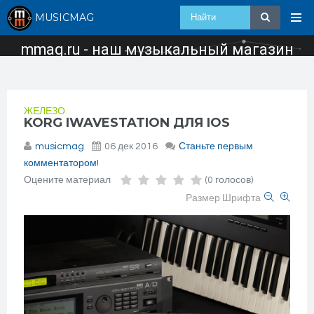
MUSICMAG
mmag.ru - наш музыкальный магазин
ЖЕЛЕЗО
KORG IWAVESTATION ДЛЯ IOS
musicmag
06 дек 2016
Станьте первым
комментатором!
Оцените материал
(0 голосов)
Размер Шрифта