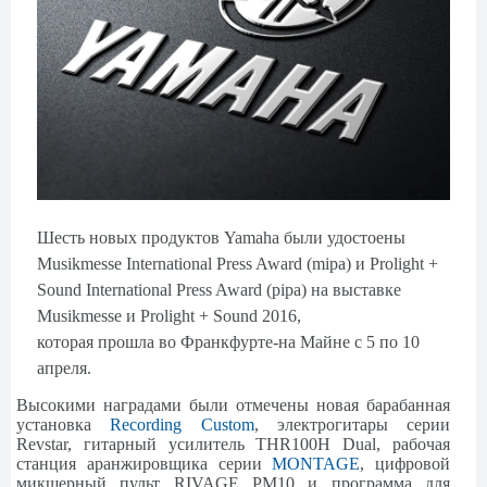
Шесть
новых
продуктов
Yamaha
были
удостоены
Musikmesse International Press Award (mipa)
и
Prolight +
Sound International Press Award (pipa)
на
выставке
Musikmesse
и
Prolight + Sound 2016,
которая
прошла
во
Франкфурте
-
на
Майне
с
5
по
10
апреля
.
Высокими наградами были отмечены новая барабанная
установка
Recording Custom
, электрогитары серии
Revstar, гитарный усилитель THR100H Dual, рабочая
станция аранжировщика серии
MONTAGE
, цифровой
микшерный пульт RIVAGE PM10 и программа для