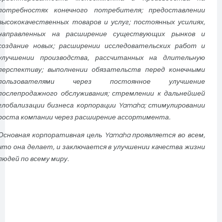
потребностях конечного потребителя; предоставлении
высококачественных товаров и услуг; постоянных усилиях,
направленных на расширение существующих рынков и
создание новых; расширении исследовательских работ и
улучшении производства, рассчитанных на длительную
перспективу; выполнении обязательств перед конечными
пользователями через постоянное улучшение
послепродажного обслуживания; стремлении к дальнейшей
глобализации бизнеса корпорации Yamaha; стимулировании
роста компании через расширение ассортимента.
Основная корпоративная цель Yamaha проявляется во всем,
что она делает, и заключается в улучшении качества жизни
людей по всему миру.