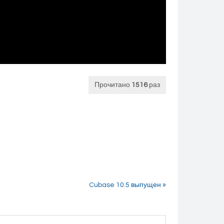
Прочитано
1516
раз
Cubase 10.5 выпущен »