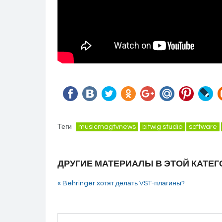
Теги
musicmagtvnews
bitwig studio
software
ДРУГИЕ МАТЕРИАЛЫ В ЭТОЙ КАТЕГ
« Behringer хотят делать VST-плагины?