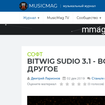
MUSICMAG
музыкальный журнал
Журнал
MusicMag TV
Сообщество
mmag.
СОФТ
BITWIG SUDIO 3.1
ДРУГОЕ
Дмитрий Ларионов
02 дек 2019
Станьте
Оцените материал
(0 голосов)