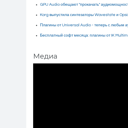
GPU Audio обещают "прокачать" аудиомощнос
Korg выпустила синтезаторы Wavestate и Opsi
Плагины от Universal Audio - теперь с любым
Бесплатный софт месяца: плагины от IK Multi
Медиа