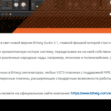
в свет новой версии Bitwig Sudio 3.1, главной фишкой которой стал
ю хроматическую нотную систему, переделывая ее на свой собственны
 различные народные лады, например, японские и полинезийские, а т
нных в Bitwig синтезаторах, любых VST3 плагинах с поддержкой MP
 интересные плагины, расширяющие стандартные возможности работы
ы можете на официальном сайте компании
:
https://www.bitwig.com/e