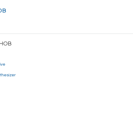
ов
ОНОВ
ive
thesizer