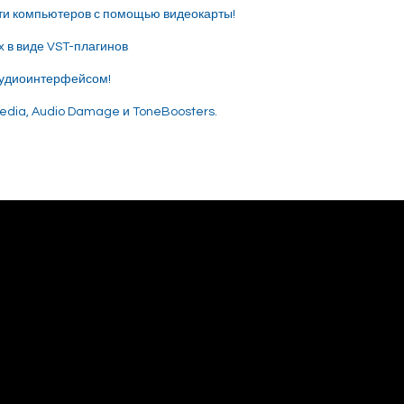
ти компьютеров с помощью видеокарты!
x в виде VST-плагинов
 аудиоинтерфейсом!
media, Audio Damage и ToneBoosters.