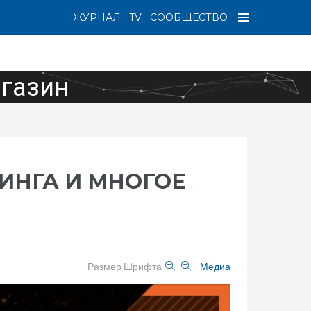
ЖУРНАЛ
TV
СООБЩЕСТВО
агазин
НИНГА И МНОГОЕ
Размер Шрифта
Медиа