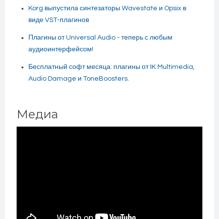
Korg выпустила синтезаторы Wavestate и Opsix в
виде VST-плагинов
Плагины от Universal Audio - теперь с любым
аудиоинтерфейсом!
Бесплатный софт месяца: плагины от IK Multimedia,
Audio Damage и ToneBoosters.
Медиа