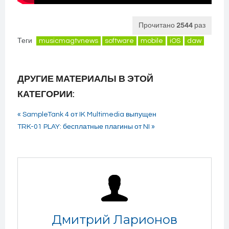
Прочитано
2544
раз
Теги
musicmagtvnews
software
mobile
iOS
daw
ДРУГИЕ МАТЕРИАЛЫ В ЭТОЙ
КАТЕГОРИИ:
« SampleTank 4 от IK Multimedia выпущен
TRK-01 PLAY: бесплатные плагины от NI »
Дмитрий Ларионов