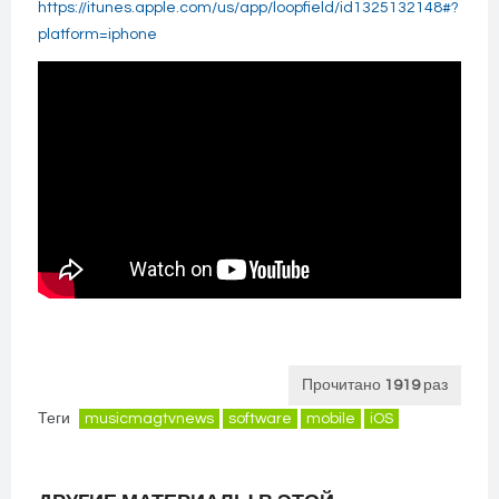
https://itunes.apple.com/us/app/loopfield/id1325132148#?
platform=iphone
Прочитано
1919
раз
Теги
musicmagtvnews
software
mobile
iOS