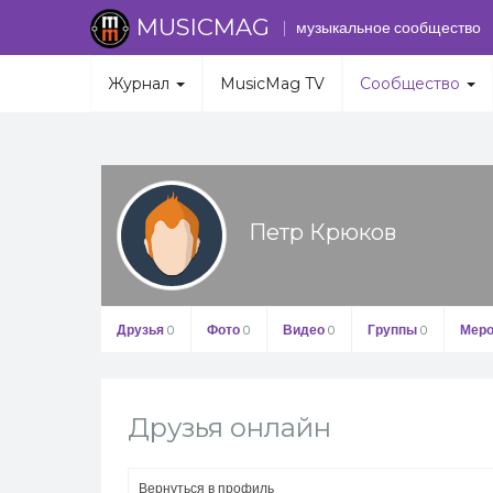
MUSICMAG
музыкальное сообщество
Журнал
MusicMag TV
Сообщество
Петр Крюков
Друзья
0
Фото
0
Видео
0
Группы
0
Меро
Друзья онлайн
Вернуться в профиль