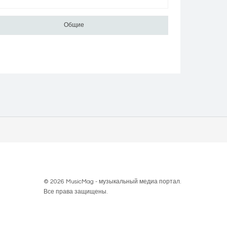
Общие
ть в друзья
Фото
Видео
Отправить сообщение
© 2026 MusicMag - музыкальный медиа портал.
Все права защищены.