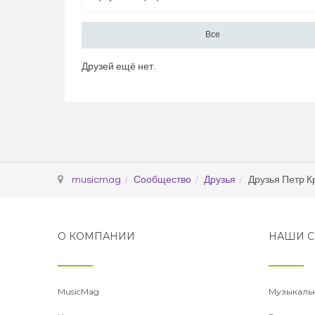
Все
Друзей ещё нет.
Петр Крюков
Перейти в профиль
musicmag
Сообщество
Друзья
Друзья Петр К
О КОМПАНИИ
НАШИ С
MusicMag
Музыкаль