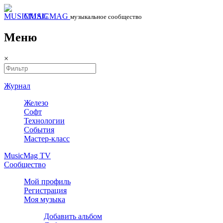
MUSICMAG
музыкальное сообщество
Меню
×
Журнал
Железо
Софт
Технологии
События
Мастер-класс
MusicMag TV
Сообщество
Мой профиль
Регистрация
Моя музыка
Добавить альбом