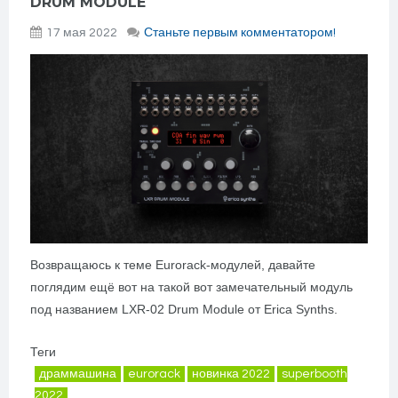
DRUM MODULE
17 мая 2022
Станьте первым комментатором!
Возвращаюсь к теме Eurorack-модулей, давайте
поглядим ещё вот на такой вот замечательный модуль
под названием LXR-02 Drum Module от Erica Synths.
Теги
драммашина
eurorack
новинка 2022
superbooth
2022