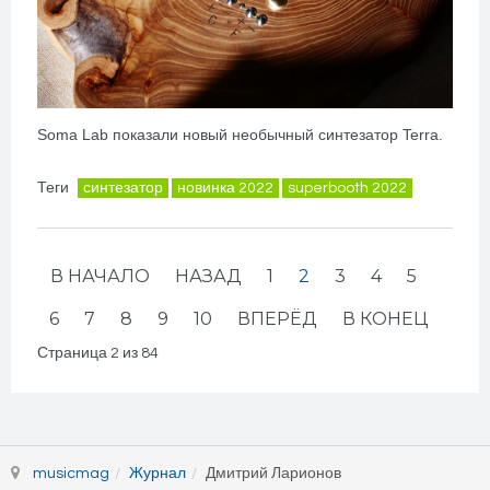
Soma Lab показали новый необычный синтезатор Terra.
Теги
синтезатор
новинка 2022
superbooth 2022
В НАЧАЛО
НАЗАД
1
2
3
4
5
6
7
8
9
10
ВПЕРЁД
В КОНЕЦ
Страница 2 из 84
musicmag
Журнал
Дмитрий Ларионов