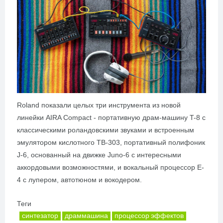
Roland показали целых три инструмента из новой
линейки AIRA Compact - портативную драм-машину T-8 с
классическими роландовскими звуками и встроенным
эмулятором кислотного TB-303, портативный полифоник
J-6, основанный на движке Juno-6 с интересными
аккордовыми возможностями, и вокальный процессор E-
4 с лупером, автотюном и вокодером.
Теги
синтезатор
драммашина
процессор эффектов