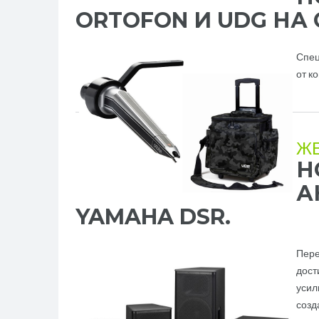
ORTOFON И UDG НА 
Спец
от к
Ж
Н
А
YAMAHA DSR.
Пере
дост
усил
созд