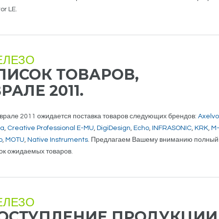
or LE.
ЕЛЕЗО
ПИСОК ТОВАРОВ,
АЛЕ 2011.
врале 2011 ожидается поставка товаров следующих брендов:
Axelvo
ia
,
Creative Professional E-MU
,
DigiDesign
,
Echo
,
INFRASONIC
,
KRK
,
M
o
,
MOTU
,
Native Instruments
. Предлагаем Вашему вниманию полный
ок ожидаемых товаров.
ЕЛЕЗО
ОСТУПЛЕНИЕ ПРОДУКЦИИ