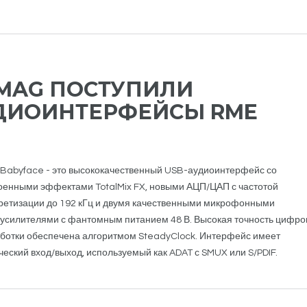
CMAG ПОСТУПИЛИ
ДИОИНТЕРФЕЙСЫ RME
Babyface - это высококачествен
ный USB-аудиоинтерфейс со
оенными эффектами TotalMix FX, новыми АЦП/ЦАП с частотой
ретизации до 192 кГц и двумя качественными микрофонными
усилителями с фантомным питанием 48 В. Высокая точность цифро
ботки обеспечена алгоритмом SteadyClock. Интерфейс имеет
ческий вход/выход, используемый как ADAT с SMUX или S/PDIF.