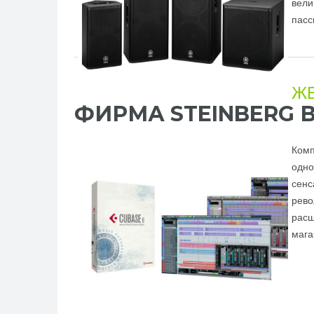
вели
пасс
Ж
ФИРМА STEINBERG 
Комп
одно
сенс
рево
расш
мага