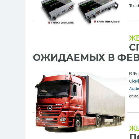
Trakt
Ж
С
ОЖИДАЕМЫХ В ФЕВР
В Фе
Clav
Audi
спис
Ж
П