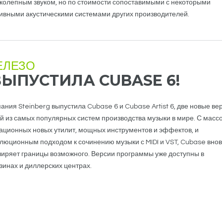
колепным звуком, но по стоимости сопоставимыми с некоторыми
ивными акустическими системами других производителей.
ЕЛЕЗО
ВЫПУСТИЛА CUBASE 6!
ания Steinberg выпустила Cubase 6 и Cubase Artist 6, две новые ве
й из самых популярных систем производства музыки в мире. С масс
ационных новых утилит, мощных инструментов и эффектов, и
люционным подходом к сочинению музыки с MIDI и VST, Cubase внов
иряет границы возможного. Версии программы уже доступны в
зинах и диллерских центрах.