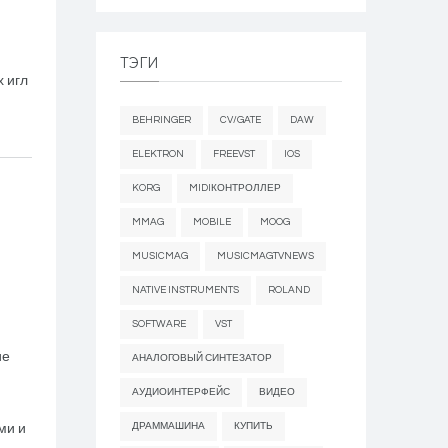
ТЭГИ
 игл
BEHRINGER
CV/GATE
DAW
ELEKTRON
FREEVST
IOS
KORG
MIDIКОНТРОЛЛЕР
MMAG
MOBILE
MOOG
MUSICMAG
MUSICMAGTVNEWS
NATIVE INSTRUMENTS
ROLAND
SOFTWARE
VST
ие
АНАЛОГОВЫЙ СИНТЕЗАТОР
АУДИОИНТЕРФЕЙС
ВИДЕО
ДРАММАШИНА
КУПИТЬ
ми и