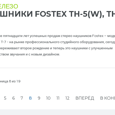
ЕЛЕЗО
НИКИ FOSTEX TH-5(W), T
е пятнадцати лет успешных продаж стерео наушников Fostex – мод
и T-7 - на рынке профессионального студийного оборудования, сего
переживают второе рождение и теперь это наушники с улучшенным
ством звучания и с новым дизайном.
ница 8 из 19
5
6
7
8
9
10
11
12
ВПЕРЁД
В КОН