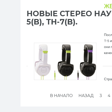
Ж
НОВЫЕ СТЕРЕО НАУШ
5(B), TH-7(B).
Посл
T-5 
они 
каче
Стра
В НАЧАЛО
НАЗАД
3
4