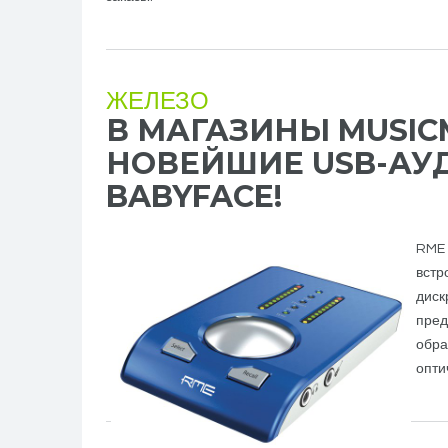
ЖЕЛЕЗО
В МАГАЗИНЫ MUSI
НОВЕЙШИЕ USB-АУ
BABYFACE!
RME 
встр
диск
пред
обра
опти