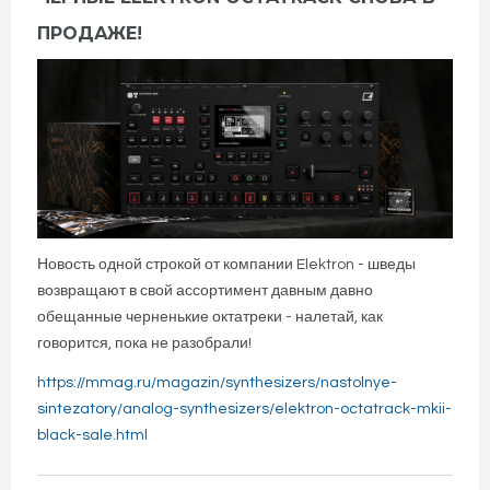
ПРОДАЖЕ!
Новость одной строкой от компании Elektron - шведы
возвращают в свой ассортимент давным давно
обещанные черненькие октатреки - налетай, как
говорится, пока не разобрали!
https://mmag.ru/magazin/synthesizers/nastolnye-
sintezatory/analog-synthesizers/elektron-octatrack-mkii-
black-sale.html