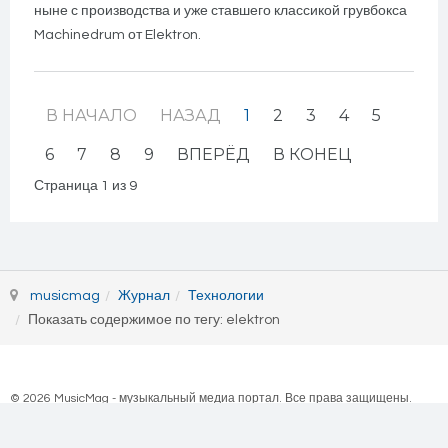
ныне с производства и уже ставшего классикой грувбокса
Machinedrum от Elektron.
В НАЧАЛО
НАЗАД
1
2
3
4
5
6
7
8
9
ВПЕРЁД
В КОНЕЦ
Страница 1 из 9
musicmag
Журнал
Технологии
Показать содержимое по тегу: elektron
© 2026 MusicMag - музыкальный медиа портал. Все права защищены.