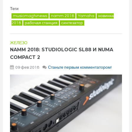
Теги
musicmagtvnews
namm 2018
Yamaha
новинка
2018
рабочая станция
синтезатор
ЖЕЛЕЗО
NAMM 2018: STUDIOLOGIC SL88 И NUMA
COMPACT 2
09 фев 2018
Станьте первым комментатором!