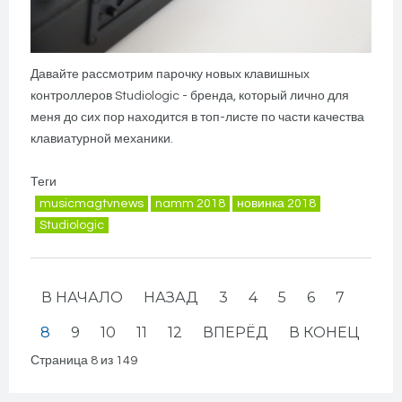
Давайте рассмотрим парочку новых клавишных
контроллеров Studiologic - бренда, который лично для
меня до сих пор находится в топ-листе по части качества
клавиатурной механики.
Теги
musicmagtvnews
namm 2018
новинка 2018
Studiologic
В НАЧАЛО
НАЗАД
3
4
5
6
7
8
9
10
11
12
ВПЕРЁД
В КОНЕЦ
Страница 8 из 149