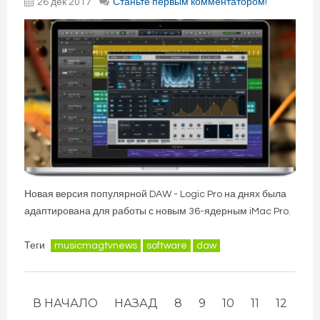
26 дек 2017
Станьте первым комментатором!
Новая версия популярной DAW - Logic Pro на днях была
адаптирована для работы с новым 36-ядерным iMac Pro.
Теги
musicmagtvnews
software
daw
В НАЧАЛО
НАЗАД
8
9
10
11
12