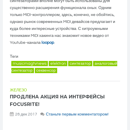
синтезаторами вполне могут быть использованы для
существенно расширения функционала оных. Одним
только MIDI-контроллером, здесь, конечно, не обойтись,
однако рынок современных MIDI девайсов предлагает и
куда более интересные устройства. С хитроумными
техниками MIDI хакинга нас знакомит новое видео от
Youtube-канала
loopop
.
Теги
musicmagtvnews
elektron
синтезатор
аналоговый
синтезатор
секвенсор
ЖЕЛЕЗО
ПРОДЛЕНА АКЦИЯ НА ИНТЕРФЕЙСЫ
FOCUSRITE!
28 дек 2017
Станьте первым комментатором!