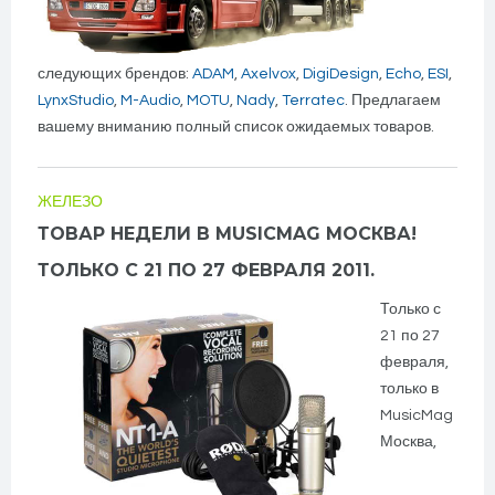
следующих брендов:
ADAM
,
Axelvox
,
DigiDesign
,
Echo
,
ESI
,
LynxStudio
,
M-Audio
,
MOTU
,
Nady
,
Terratec
. Предлагаем
вашему вниманию полный список ожидаемых товаров.
ЖЕЛЕЗО
ТОВАР НЕДЕЛИ В MUSICMAG МОСКВА!
ТОЛЬКО С 21 ПО 27 ФЕВРАЛЯ 2011.
Только с
21 по 27
февраля,
только в
MusicMag
Москва,