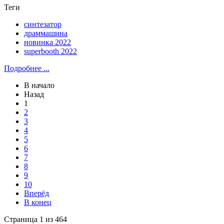
Теги
синтезатор
драммашина
новинка 2022
superbooth 2022
Подробнее ...
В начало
Назад
1
2
3
4
5
6
7
8
9
10
Вперёд
В конец
Страница 1 из 464