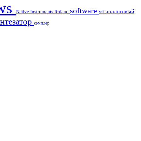
ews
software
аналоговый
vst
Native Instruments
Roland
нтезатор
сэмплер