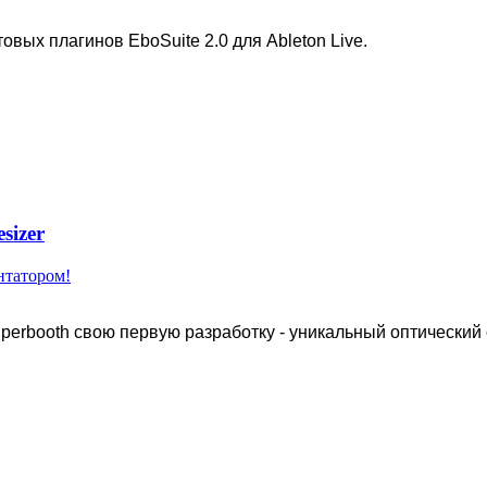
овых плагинов EboSuite 2.0 для Ableton Live.
sizer
нтатором!
rbooth свою первую разработку - уникальный оптический син