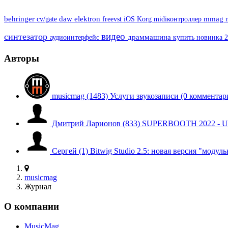
behringer
cv/gate
daw
elektron
freevst
Korg
midiконтроллер
mmag
iOS
видео
синтезатор
драммашина
аудиоинтерфейс
новинка 
купить
Авторы
musicmag
(1483)
Услуги звукозаписи
(0 комментар
Дмитрий Ларионов
(833)
SUPERBOOTH 2022 - UAD
Сергей
(1)
Bitwig Studio 2.5: новая версия "мод
musicmag
Журнал
О компании
MusicMag