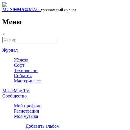
MUSICMAG
музыкальный журнал
Меню
×
Журнал
Железо
Софт
Технологии
События
Мастер-класс
MusicMag TV
Сообщество
Мой профиль
Регистрация
Моя музыка
Добавить альбом