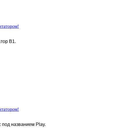
нтатором!
тор B1.
нтатором!
 под названием Play.