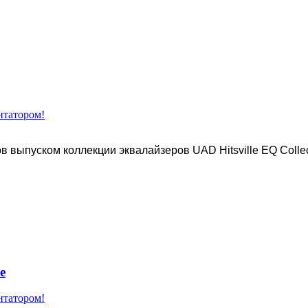
нтатором!
 выпуском коллекции эквалайзеров UAD Hitsville EQ Collec
e
нтатором!