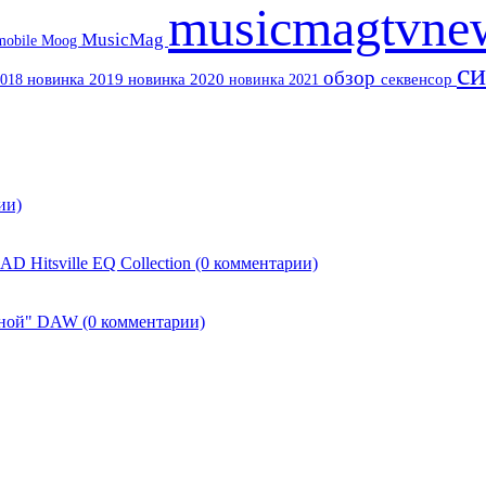
musicmagtvn
MusicMag
mobile
Moog
си
обзор
2018
новинка 2019
новинка 2020
новинка 2021
секвенсор
ии)
 Hitsville EQ Collection
(0 комментарии)
ульной" DAW
(0 комментарии)