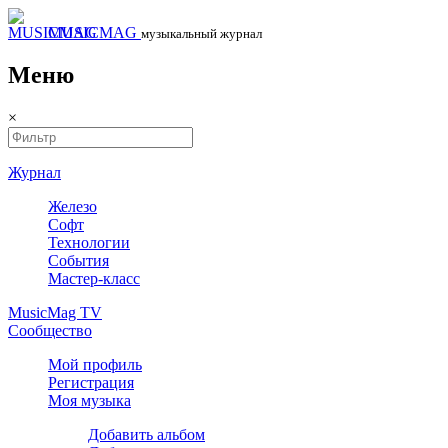
MUSICMAG
музыкальный журнал
Меню
×
Журнал
Железо
Софт
Технологии
События
Мастер-класс
MusicMag TV
Сообщество
Мой профиль
Регистрация
Моя музыка
Добавить альбом