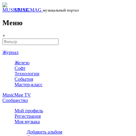
MUSICMAG
музыкальный портал
Меню
×
Журнал
Железо
Софт
Технологии
События
Мастер-класс
MusicMag TV
Сообщество
Мой профиль
Регистрация
Моя музыка
Добавить альбом