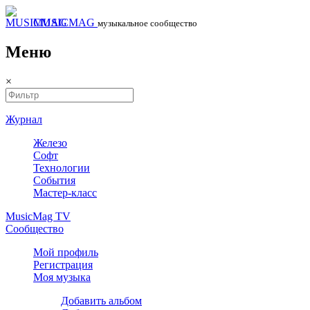
MUSICMAG
музыкальное сообщество
Меню
×
Журнал
Железо
Софт
Технологии
События
Мастер-класс
MusicMag TV
Сообщество
Мой профиль
Регистрация
Моя музыка
Добавить альбом