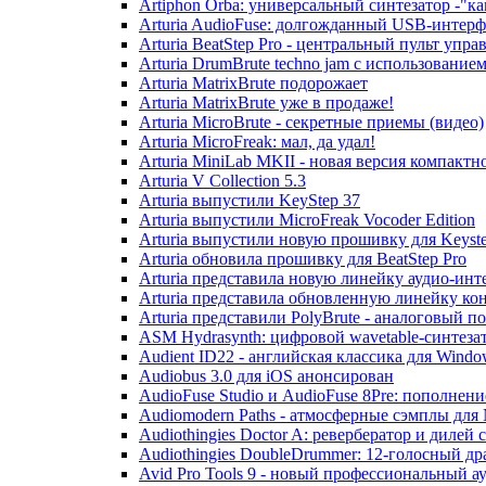
Artiphon Orba: универсальный синтезатор -"к
Arturia AudioFuse: долгожданный USB-интерф
Arturia BeatStep Pro - центральный пульт упр
Arturia DrumBrute techno jam с использование
Arturia MatrixBrute подорожает
Arturia MatrixBrute уже в продаже!
Arturia MicroBrute - секретные приемы (видео)
Arturia MicroFreak: мал, да удал!
Arturia MiniLab MKII - новая версия компактн
Arturia V Collection 5.3
Arturia выпустили KeyStep 37
Arturia выпустили MicroFreak Vocoder Edition
Arturia выпустили новую прошивку для Keyste
Arturia обновила прошивку для BeatStep Pro
Arturia представила новую линейку аудио-инт
Arturia представила обновленную линейку ко
Arturia представили PolyBrute - аналоговый
ASM Hydrasynth: цифровой wavetable-синтеза
Audient ID22 - английская классика для Wind
Audiobus 3.0 для iOS анонсирован
AudioFuse Studio и AudioFuse 8Pre: пополнени
Audiomodern Paths - атмосферные сэмплы для 
Audiothingies Doctor A: ревербератор и дилей
Audiothingies DoubleDrummer: 12-голосный др
Avid Pro Tools 9 - новый профессиональный а