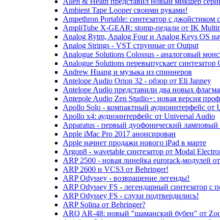
Allen & Heath представил новый микшер сери
Ambient Tape Looper своими руками!
Ampethron Portable: синтезатор с джойстиком 
AmpliTube X-GEAR: stomp-педали от IK Multi
Analog Rytm, Analog Four и Analog Keys OS н
Analog Strings - VST струнные от Output
Analogue Solutions Colossus - аналоговый мон
Analogue Solutions перевыпускает синтезатор 
Andrew Huang и музыка из спиннеров
Antelope Audio Orion 32 - обзор от Eli Janney
Antelope Audio представили два новых флагм
Antepole Audio Zen Studio+: новая версия пр
Apollo Solo - компактный аудиоинтерфейс от U
Apollo x4: аудиоинтерфейс от Universal Audio
Apparatus - первый дуофонический ламповый 
Apple iMac Pro 2017 анонсирован
Apple начнет продажи нового iPad в марте
Argon8 - wavetable синтезатор от Modal Electro
ARP 2500 - новая линейка eurorack-модулей от
ARP 2600 и VCS3 от Behringer!
ARP Odyssey - возвращение легенды!
ARP Odyssey FS - легендарный синтезатор с 
ARP Odyssey FS - слухи подтвердились!
ARP Solina от Behringer?
ARQ AR-48: новый "шаманский бубен" от Zo