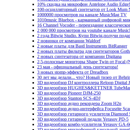
10% скидка на микрофон Antelope Audio Edge
100-осцилляторный синтезатор от Look Mum 
1000000 просмотров на канале MusicMag TV
1010music Bluebox - карманный цифровой ми
16 Channel Vocoder - переиздание классическо
2 000 000 просмотров на youtube канале Mus
2 года Bitwig Studio. Купи Bitwig,получи пода
2 новинки от компании Waldorf
2 новые платы для Bastl Instruments BitRanger
2 новых платы фильтра для синтезаторов Go
2 новых синтезатора от компании Digitana
2,5-полосные мониторы Shape Twin от Focal
23 мая - официальный день синтезатора!
3 новых stomp-эффекта от Dreadbox
30 лет мы делали... что? Новый тизер от Behri
3D видеообзор DJ контроллера Reloop Digital J
3D видеообзор HUGHES&KETTNER TubeMan II 
3D видеообзор Pioneer DJM-250
3D видеообзор Stanton SCS-4DJ
3D видеообзор аудио рекордера Zoom H2n
3D видеообзор аудио-интерфейса Focusrite Scarl
3D видеообзор гитарного усилителя Diamond Sp
3D видеообзор гитарной педали Yerasov PD-5
3D видеообзор комбо-усилителя Yerasov GA-
3D видеообзор микрофонной канальной лине