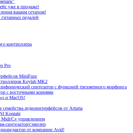
амешек"
ейс уже в продаже!
авления вашим сетапом!
м гитарных педалей
ого контроллера
p Pro
ерфейсов MiniFuze
нтроллеров Keylab MK2
 полифонический синтезатор с функцией трехмерного морфинга
тор с восточными корнями
ows и MacOS!
е семейства аудиоинтерфейсов от Arturia
NI Kontakt
 с Midi/Cv управлением
ам-синтезатор/сэмплер
удиоредактор от компании Avid!