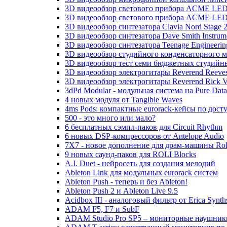
3D видеообзор светового прибора ACME LED 
3D видеообзор светового прибора ACME LED
3D видеообзор синтезатора Clavia Nord Stage 
3D видеообзор синтезатора Dave Smith Instrume
3D видеообзор синтезатора Teenage Engineeri
3D видеообзор студийного конденсаторного 
3D видеообзор тест семи бюджетных студий
3D видеообзор электрогитары Reverend Reeves
3D видеообзор электрогитары Reverend Rick V
3dPd Modular - модульная система на Pure Data
4 новых модуля от Tangible Waves
4ms Pods: компактные eurorack-кейсы по дост
500 - это много или мало?
6 бесплатных сэмпл-паков для Circuit Rhythm
6 новых DSP-компрессоров от Antelope Audio
7X7 - новое дополнение для драм-машины Ro
9 новых саунд-паков для ROLI Blocks
A.I. Duet - нейросеть для создания мелодий
Ableton Link для модульных eurorack систем
Ableton Push - теперь и без Ableton!
Ableton Push 2 и Ableton Live 9.5
Acidbox III - аналоговый фильтр от Erica Synth
ADAM F5, F7 и SubF
ADAM Studio Pro SP5 – мониторные наушник