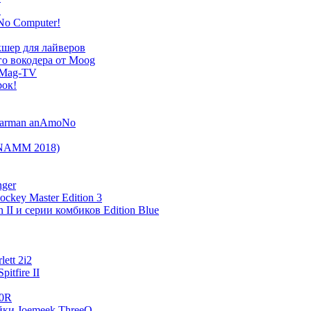
!
No Computer!
кшер для лайверов
го вокодера от Moog
icMag-TV
рок!
tharman anAmoNo
 (NAMM 2018)
nger
ockey Master Edition 3
и серии комбиков Edition Blue
ett 2i2
itfire II
60R
йки Joemeek ThreeQ