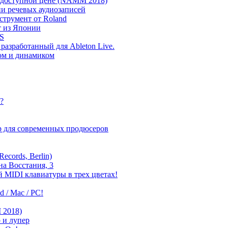
о доступной цене (NAMM 2018)
ии речевых аудиозаписей
струмент от Roland
т из Японии
OS
разработанный для Ableton Live.
ром и динамиком
?
р для современных продюсеров
cords, Berlin)
а Восстания, 3
й MIDI клавиатуры в трех цветах!
d / Mac / PC!
 2018)
 и лупер