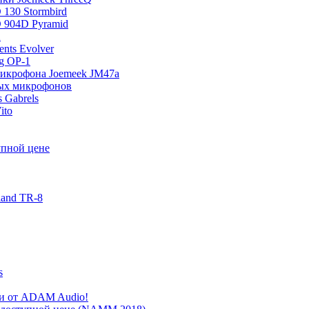
130 Stormbird
 904D Pyramid
2
nts Evolver
ng OP-1
микрофона Joemeek JM47a
ных микрофонов
 Gabrels
ito
упной цене
land TR-8
s
и от ADAM Audio!