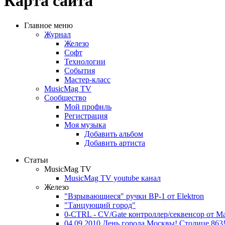
Карта сайта
Главное меню
Журнал
Железо
Софт
Технологии
События
Мастер-класс
MusicMag TV
Сообщество
Мой профиль
Регистрация
Моя музыка
Добавить альбом
Добавить артиста
Статьи
MusicMag TV
MusicMag TV youtube канал
Железо
"Взрывающиеся" ручки BP-1 от Elektron
"Танцующий город"
0-CTRL - CV/Gate контроллер/секвенсор от Ma
04.09.2010 День города Москвы! Столице 863