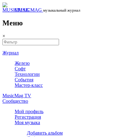
MUSICMAG
музыкальный журнал
Меню
×
Журнал
Железо
Софт
Технологии
События
Мастер-класс
MusicMag TV
Сообщество
Мой профиль
Регистрация
Моя музыка
Добавить альбом