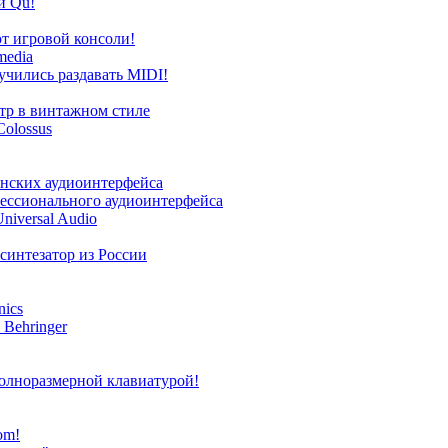
и Qu!
от игровой консоли!
media
аучились раздавать MIDI!
стр в винтажном стиле
Colossus
анских аудиоинтерфейса
офессионального аудиоинтерфейса
niversal Audio
синтезатор из России
nics
 Behringer
полноразмерной клавиатурой!
om!