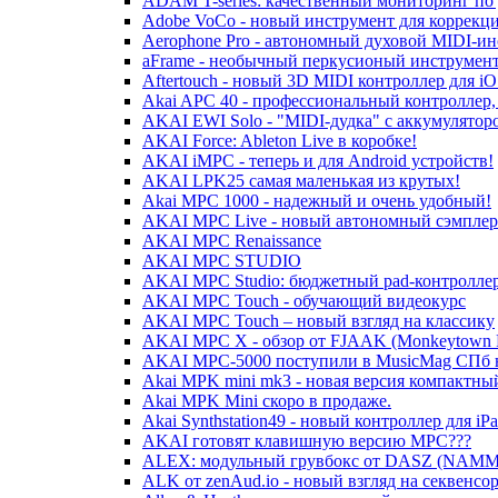
ADAM T-series: качественный мониторинг п
Adobe VoCo - новый инструмент для коррекц
Aerophone Pro - автономный духовой MIDI-ин
aFrame - необычный перкусионый инструмен
Aftertouch - новый 3D MIDI контроллер для i
Akai APC 40 - профессиональный контроллер, 
AKAI EWI Solo - "MIDI-дудка" с аккумулято
AKAI Force: Ableton Live в коробке!
AKAI iMPC - теперь и для Android устройств!
AKAI LPK25 самая маленькая из крутых!
Akai MPC 1000 - надежный и очень удобный!
AKAI MPC Live - новый автономный сэмплер
AKAI MPC Renaissance
AKAI MPC STUDIO
AKAI MPC Studio: бюджетный pad-контролле
AKAI MPC Touch - обучающий видеокурс
AKAI MPC Touch – новый взгляд на классику
AKAI MPC X - обзор от FJAAK (Monkeytown Re
AKAI MPC-5000 поступили в MusicMag СПб н
Akai MPK mini mk3 - новая версия компактны
Akai MPK Mini скоро в продаже.
Akai Synthstation49 - новый контроллер для iPa
AKAI готовят клавишную версию MPC???
ALEX: модульный грувбокс от DASZ (NAMM
ALK от zenAud.io - новый взгляд на секвенсор