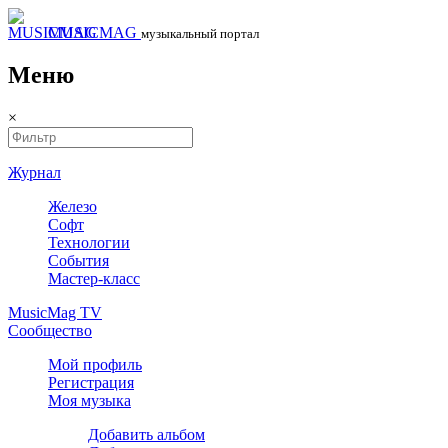
MUSICMAG
музыкальный портал
Меню
×
Журнал
Железо
Софт
Технологии
События
Мастер-класс
MusicMag TV
Сообщество
Мой профиль
Регистрация
Моя музыка
Добавить альбом