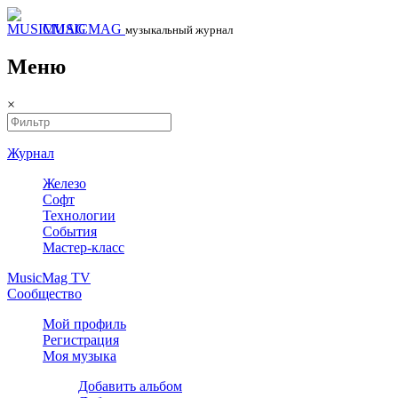
MUSICMAG
музыкальный журнал
Меню
×
Журнал
Железо
Софт
Технологии
События
Мастер-класс
MusicMag TV
Сообщество
Мой профиль
Регистрация
Моя музыка
Добавить альбом