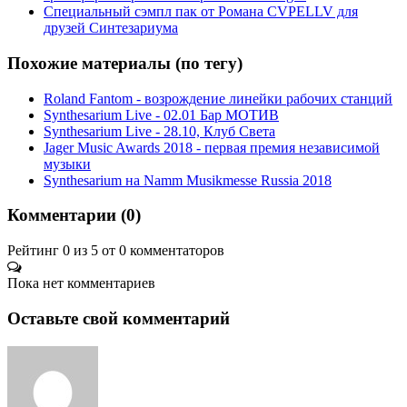
Специальный сэмпл пак от Романа CVPELLV для
друзей Синтезариума
Похожие материалы (по тегу)
Roland Fantom - возрождение линейки рабочих станций
Synthesarium Live - 02.01 Бар МОТИВ
Synthesarium Live - 28.10, Клуб Света
Jager Music Awards 2018 - первая премия независимой
музыки
Synthesarium на Namm Musikmesse Russia 2018
Комментарии (
0
)
Рейтинг 0 из 5 от 0 комментаторов
Пока нет комментариев
Оставьте свой комментарий